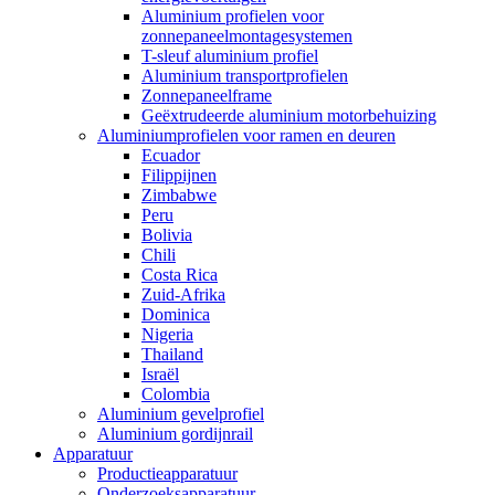
Aluminium profielen voor
zonnepaneelmontagesystemen
T-sleuf aluminium profiel
Aluminium transportprofielen
Zonnepaneelframe
Geëxtrudeerde aluminium motorbehuizing
Aluminiumprofielen voor ramen en deuren
Ecuador
Filippijnen
Zimbabwe
Peru
Bolivia
Chili
Costa Rica
Zuid-Afrika
Dominica
Nigeria
Thailand
Israël
Colombia
Aluminium gevelprofiel
Aluminium gordijnrail
Apparatuur
Productieapparatuur
Onderzoeksapparatuur