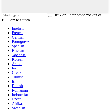
Druk op Enter om te zoeken of
ESC om te sluiten
English
French
German
Portuguese
Spanish
Russian
Japanese
Korean
Arabic
Irish
Greek
Turkish
Italian
Danish
Romanian
Indonesian
Czech
Afrikaans
Swedish