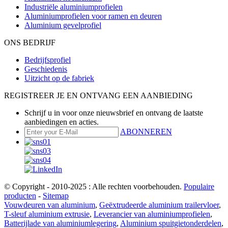
Industriële aluminiumprofielen
Aluminiumprofielen voor ramen en deuren
Aluminium gevelprofiel
ONS BEDRIJF
Bedrijfsprofiel
Geschiedenis
Uitzicht op de fabriek
REGISTREER JE EN ONTVANG EEN AANBIEDING
Schrijf u in voor onze nieuwsbrief en ontvang de laatste
aanbiedingen en acties.
ABONNEREN
© Copyright - 2010-2025 : Alle rechten voorbehouden.
Populaire
producten
-
Sitemap
Vouwdeuren van aluminium
,
Geëxtrudeerde aluminium trailervloer
,
T-sleuf aluminium extrusie
,
Leverancier van aluminiumprofielen
,
Batterijlade van aluminiumlegering
,
Aluminium spuitgietonderdelen
,