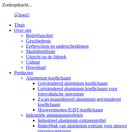
Zoekopdracht...
Thuis
Over ons
Bedrijfsprofiel
Geschiedenis
Eerbewijzen en onderscheidingen
Marktdistributie
Uitzicht op de fabriek
Cultuur
Download
Producten
Aluminium koellichaam
Geëxtrudeerd aluminium koellichaam
Geëxtrudeerd aluminium koellichaam voor
fotovoltaïsche omvormer
Zwart geanodiseerd aluminium geëxtrudeerd
koellichaam
Hoogvermogen IGBT-koellichaam
Industriële aluminiumprofielen
Industrieel aluminium extrusieprofiel
Batterijbak van aluminium extrusie voor nieuwe
energievoertuigen