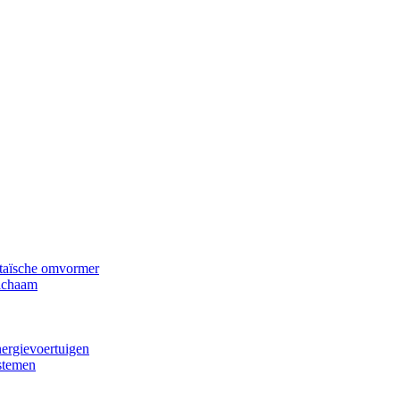
ltaïsche omvormer
lichaam
nergievoertuigen
stemen