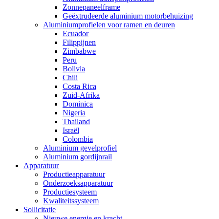
Zonnepaneelframe
Geëxtrudeerde aluminium motorbehuizing
Aluminiumprofielen voor ramen en deuren
Ecuador
Filippijnen
Zimbabwe
Peru
Bolivia
Chili
Costa Rica
Zuid-Afrika
Dominica
Nigeria
Thailand
Israël
Colombia
Aluminium gevelprofiel
Aluminium gordijnrail
Apparatuur
Productieapparatuur
Onderzoeksapparatuur
Productiesysteem
Kwaliteitssysteem
Sollicitatie
Nieuwe energie en kracht