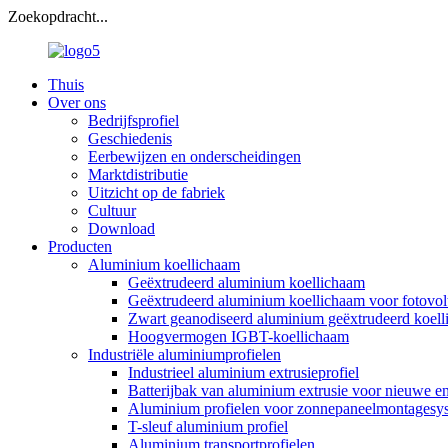
Zoekopdracht...
Thuis
Over ons
Bedrijfsprofiel
Geschiedenis
Eerbewijzen en onderscheidingen
Marktdistributie
Uitzicht op de fabriek
Cultuur
Download
Producten
Aluminium koellichaam
Geëxtrudeerd aluminium koellichaam
Geëxtrudeerd aluminium koellichaam voor fotovo
Zwart geanodiseerd aluminium geëxtrudeerd koel
Hoogvermogen IGBT-koellichaam
Industriële aluminiumprofielen
Industrieel aluminium extrusieprofiel
Batterijbak van aluminium extrusie voor nieuwe e
Aluminium profielen voor zonnepaneelmontagesy
T-sleuf aluminium profiel
Aluminium transportprofielen