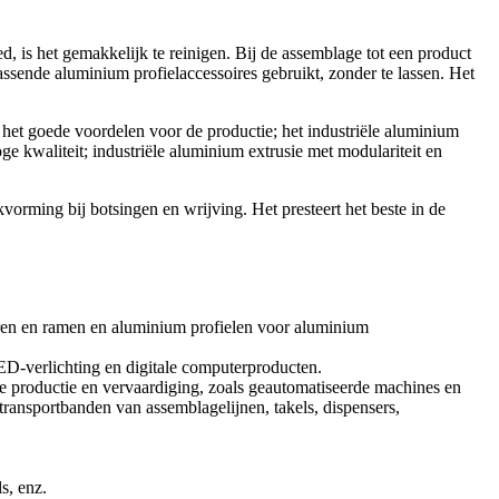
ed, is het gemakkelijk te reinigen. Bij de assemblage tot een product
ssende aluminium profielaccessoires gebruikt, zonder te lassen. Het
t het goede voordelen voor de productie; het industriële aluminium
oge kwaliteit; industriële aluminium extrusie met modulariteit en
onkvorming bij botsingen en wrijving. Het presteert het beste in de
ren en ramen en aluminium profielen voor aluminium
ED-verlichting en digitale computerproducten.
ële productie en vervaardiging, zoals geautomatiseerde machines en
 transportbanden van assemblagelijnen, takels, dispensers,
s, enz.