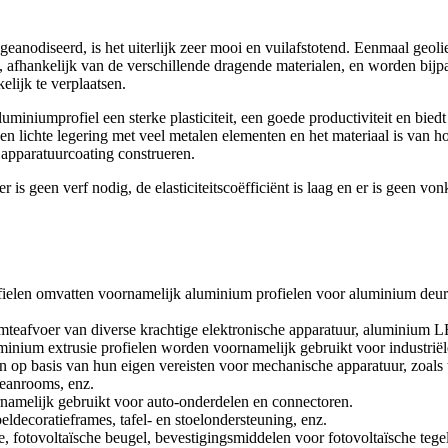
geanodiseerd, is het uiterlijk zeer mooi en vuilafstotend. Eenmaal geoli
, afhankelijk van de verschillende dragende materialen, en worden bijpa
elijk te verplaatsen.
miniumprofiel een sterke plasticiteit, een goede productiviteit en bied
een lichte legering met veel metalen elementen en het materiaal is van h
e apparatuurcoating construeren.
er is geen verf nodig, de elasticiteitscoëfficiënt is laag en er is geen v
.
ofielen omvatten voornamelijk aluminium profielen voor aluminium deu
mteafvoer van diverse krachtige elektronische apparatuur, aluminium L
luminium extrusie profielen worden voornamelijk gebruikt voor industri
aan op basis van hun eigen vereisten voor mechanische apparatuur, zoals
leanrooms, enz.
namelijk gebruikt voor auto-onderdelen en connectoren.
decoratieframes, tafel- en stoelondersteuning, enz.
, fotovoltaïsche beugel, bevestigingsmiddelen voor fotovoltaïsche tegel