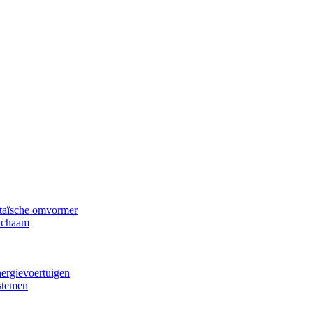
ltaïsche omvormer
lichaam
nergievoertuigen
stemen