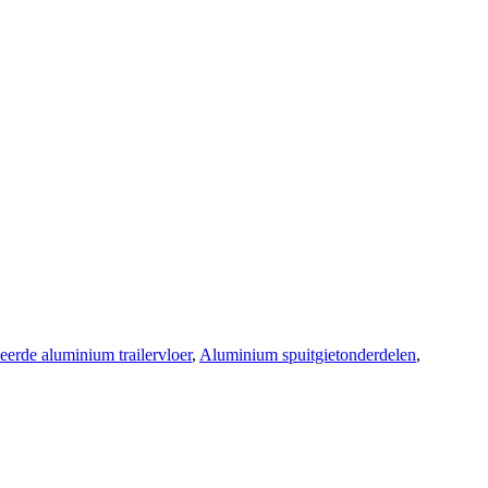
erde aluminium trailervloer
,
Aluminium spuitgietonderdelen
,