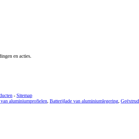
dingen en acties.
ducten
-
Sitemap
 van aluminiumprofielen
,
Batterijlade van aluminiumlegering
,
Geëxtrude