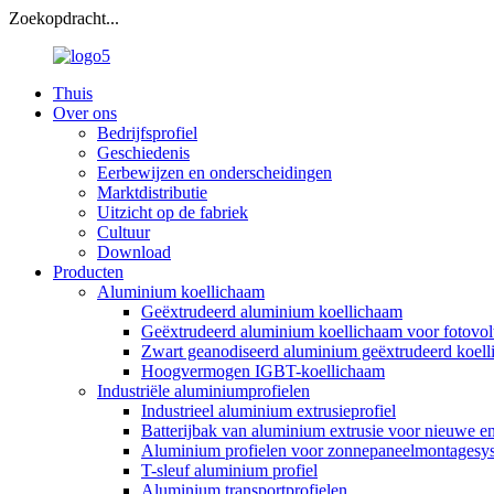
Zoekopdracht...
Thuis
Over ons
Bedrijfsprofiel
Geschiedenis
Eerbewijzen en onderscheidingen
Marktdistributie
Uitzicht op de fabriek
Cultuur
Download
Producten
Aluminium koellichaam
Geëxtrudeerd aluminium koellichaam
Geëxtrudeerd aluminium koellichaam voor fotovo
Zwart geanodiseerd aluminium geëxtrudeerd koel
Hoogvermogen IGBT-koellichaam
Industriële aluminiumprofielen
Industrieel aluminium extrusieprofiel
Batterijbak van aluminium extrusie voor nieuwe e
Aluminium profielen voor zonnepaneelmontagesy
T-sleuf aluminium profiel
Aluminium transportprofielen