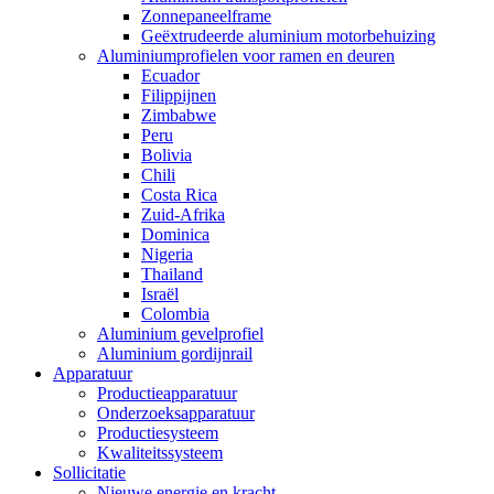
Zonnepaneelframe
Geëxtrudeerde aluminium motorbehuizing
Aluminiumprofielen voor ramen en deuren
Ecuador
Filippijnen
Zimbabwe
Peru
Bolivia
Chili
Costa Rica
Zuid-Afrika
Dominica
Nigeria
Thailand
Israël
Colombia
Aluminium gevelprofiel
Aluminium gordijnrail
Apparatuur
Productieapparatuur
Onderzoeksapparatuur
Productiesysteem
Kwaliteitssysteem
Sollicitatie
Nieuwe energie en kracht